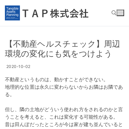
コ
ン
テ
ン
ツ
検索:
へ
【不動産ヘルスチェック】周辺
ス
環境の変化にも気をつけよう
キ
ッ
2020-10-02
プ
検
不動産というものは、動かすことができない。
索:
地理的な位置は永久に変わらないからお隣はお隣であ
る。
ホーム
但し、隣の土地がどういう使われ方をされるのかと言
会社概要
うことを考えると、これは変化する可能性がある。
昔は田んぼだったところが今は家が建ち並んでいると
代表者の紹介