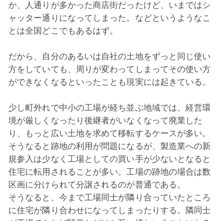
か、人通りが多かった商店街だったけど、いまではシ
ＴＡＰについて
ャッター通りになってしまった。などというようなこ
とは全国どこでもあるはず。
不動産のお悩み解決
だから、自分のあるいは自社の土地をずっと同じ使い
不動産仲介
方をしていても、周りが変わってしまってその使い方
ができなくなるといったことも現実には起きている。
任意売却
物件情報
少し町外れで中小の工場が経ち並ぶ地域では、経営環
境が厳しくなったり後継者がいなくなって廃業した
コラム
り、もっと広い土地を求めて移転するケースが多い。
そうなると跡地の利用が問題になるが、製造業への新
規参入は少なく工場としての買い手が少ないとなると
住宅に転用されることが多い。工場の跡地の場合は数
区画に分けられて分譲されるのが普通である。
そうなると、今まで工場同士が隣り合っていたところ
に住宅が隣り合わせになってしまったりする。隣同士